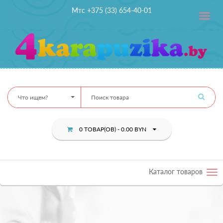
Мтс +375 (33) 654-40-01
Toggle
navig
Что ищем?
0 ТОВАР(ОВ) - 0.00 BYN
Каталог товаров
Tog
nav