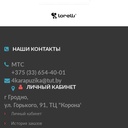
НАШИ КОНТАКТЫ
МТС
+375 (33) 654-40-01
4karapuzika@tut.by
ЛИЧНЫЙ КАБИНЕТ
г Гродно,
ул. Горького, 91, ТЦ "Корона'
Личный кабинет
История заказов