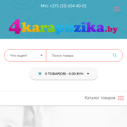
Мтс +375 (33) 654-40-01
Toggle
navig
Что ищем?
0 ТОВАР(ОВ) - 0.00 BYN
Каталог товаров
Tog
nav