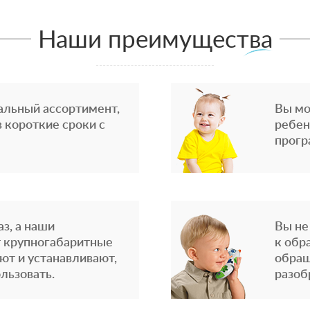
Наши преимущества
альный ассортимент,
Вы мо
 короткие сроки с
ребен
прогр
з, а наши
Вы не
 крупногабаритные
к обр
ют и устанавливают,
обращ
льзовать.
разоб