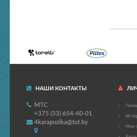
НАШИ КОНТАКТЫ
ЛИ
МТС
Личны
+375 (33) 654-40-01
Истор
4karapuzika@tut.by
Мои з
Рассы