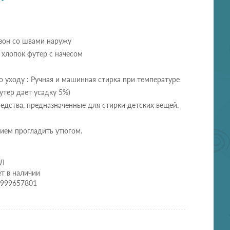
зон со швами наружу
 хлопок футер с начесом
 уходу : Ручная и машинная стирка при температуре
футер дает усадку 5%)
едства, предназначенные для стирки детских вещей.
ием прогладить утюгом.
ФЛ
т в наличии
0999657801