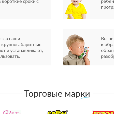
 короткие сроки с
ребен
прогр
з, а наши
Вы не
 крупногабаритные
к обр
ют и устанавливают,
обращ
льзовать.
разоб
Торговые марки