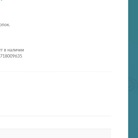
опок.
т в наличии
2718009635