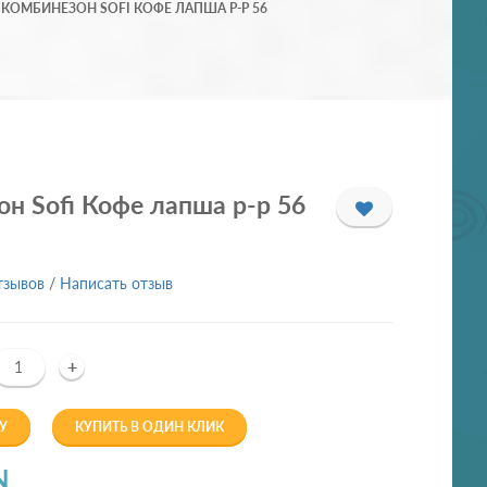
КОМБИНЕЗОН SOFI КОФЕ ЛАПША Р-Р 56
н Sofi Кофе лапша р-р 56
тзывов
/
Написать отзыв
+
У
КУПИТЬ В ОДИН КЛИК
N