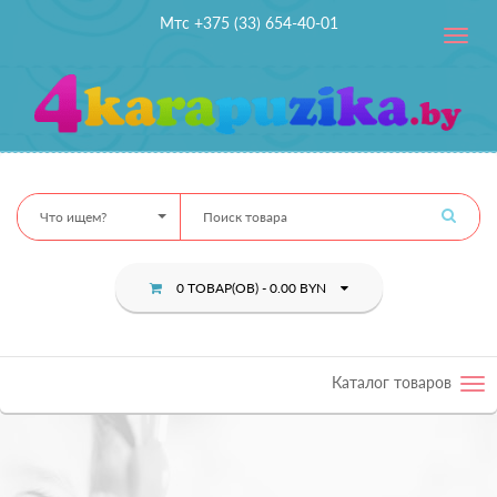
Мтс +375 (33) 654-40-01
Toggle
navig
Что ищем?
0 ТОВАР(ОВ) - 0.00 BYN
Каталог товаров
Tog
nav