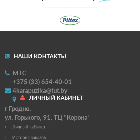
НАШИ КОНТАКТЫ
МТС
+375 (33) 654-40-01
4karapuzika@tut.by
ЛИЧНЫЙ КАБИНЕТ
г Гродно,
ул. Горького, 91, ТЦ "Корона'
Личный кабинет
История заказов