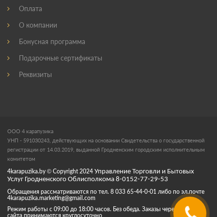
Оплата
О компании
Бонусная программа
Подарочные сертификаты
Реквизиты
ООО 4 карапузика
УНП - 591030243, действующих на основании Свидетельства о государственной
регистрации от 14.03.2019, выданной Гродненским городским исполнительным
комитетом
4karapuzika.by
© Copyright
2024
Управление Торговли и Бытовых
Услуг Гродненского Облисполкома 8-0152-77-29-53
Обращения рассматриваются по тел. 8 033 65-44-0-01 либо по эл.почте
4karapuzika.marketing@gmail.com
Режим работы с 09:00 до 18:00 часов. Без обеда. Заказы через корзину
сайта принимаются круглосуточно