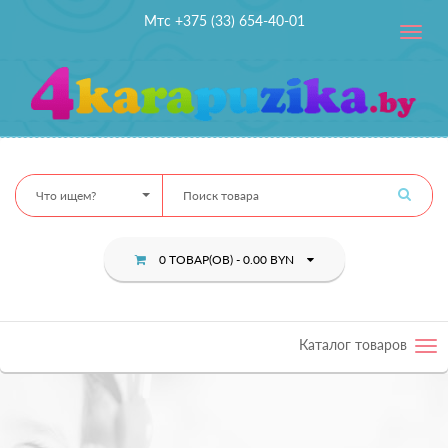
Мтс +375 (33) 654-40-01
Toggle
navig
Что ищем?
0 ТОВАР(ОВ) - 0.00 BYN
Каталог товаров
Tog
nav