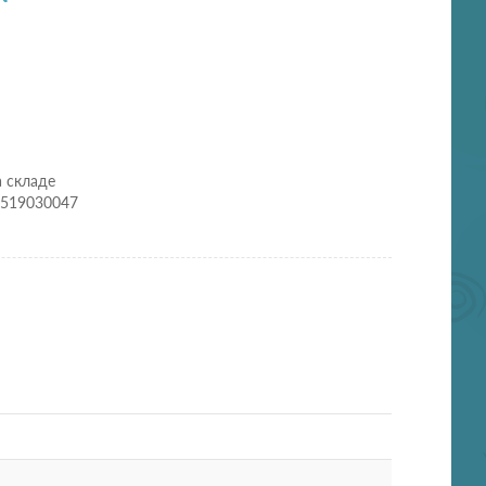
а складе
0519030047