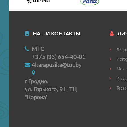
НАШИ КОНТАКТЫ
ЛИ
МТС
Личны
+375 (33) 654-40-01
Истор
4karapuzika@tut.by
Мои з
Рассы
г Гродно,
ул. Горького, 91, ТЦ
Товар
"Корона'