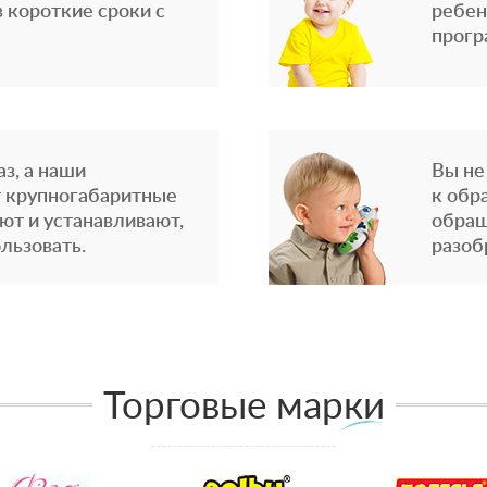
 короткие сроки с
ребен
прогр
з, а наши
Вы не
 крупногабаритные
к обр
ют и устанавливают,
обращ
льзовать.
разоб
Торговые марки