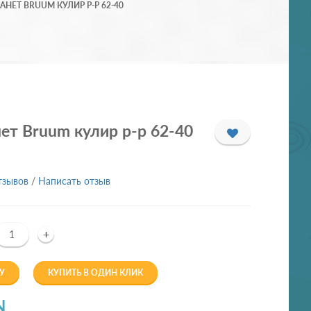
НЕТ BRUUM КУЛИР Р-Р 62-40
т Bruum кулир р-р 62-40
тзывов
/
Написать отзыв
+
У
КУПИТЬ В ОДИН КЛИК
N