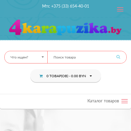
Мтс +375 (33) 654-40-01
Toggle
navig
Что ищем?
0 ТОВАР(ОВ) - 0.00 BYN
Каталог товаров
Tog
nav