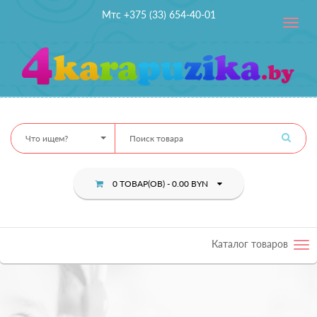
Мтс +375 (33) 654-40-01
Toggle
navig
Что ищем?
0 ТОВАР(ОВ) - 0.00 BYN
Каталог товаров
Tog
nav