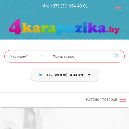
Мтс +375 (33) 654-40-01
Toggle
navig
Что ищем?
0 ТОВАР(ОВ) - 0.00 BYN
Каталог товаров
Tog
nav