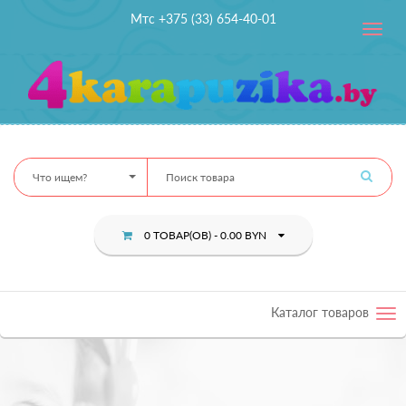
Мтс +375 (33) 654-40-01
Toggle
navig
Что ищем?
0 ТОВАР(ОВ) - 0.00 BYN
Каталог товаров
Tog
nav