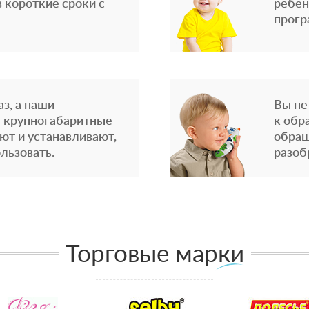
 короткие сроки с
ребен
прогр
з, а наши
Вы не
 крупногабаритные
к обр
ют и устанавливают,
обращ
льзовать.
разоб
Торговые марки