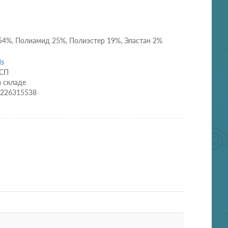
54%, Полиамид 25%, Полиэстер 19%, Эластан 2%
ds
9СП
а складе
0226315538