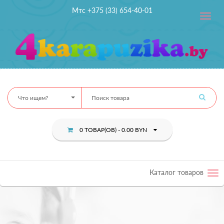
Мтс +375 (33) 654-40-01
Toggle
navig
Что ищем?
0 ТОВАР(ОВ) - 0.00 BYN
Каталог товаров
Tog
nav