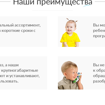
Наши преимущества
альный ассортимент,
Вы мо
 короткие сроки с
ребен
прогр
з, а наши
Вы не
 крупногабаритные
к обр
ют и устанавливают,
обращ
льзовать.
разоб