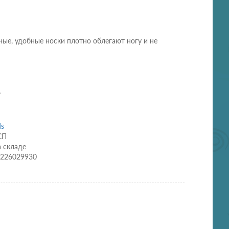
ные, удобные носки плотно облегают ногу и не
%
ds
СП
а складе
0226029930