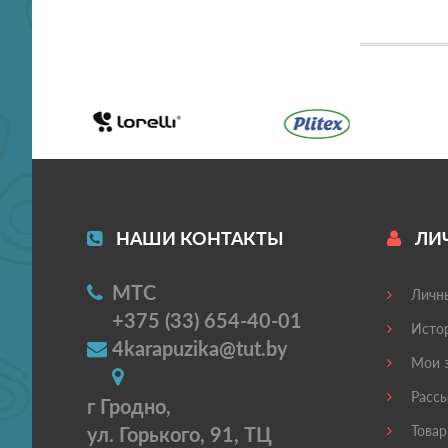
НАШИ КОНТАКТЫ
ЛИ
МТС
Личны
+375 (33) 654-40-01
Истор
4karapuzika@tut.by
Мои з
Рассы
г Гродно,
ул. Горького, 91, ТЦ
Товар