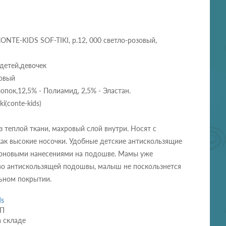
ONTE-KIDS SOF-TIKI, р.12, 000 светло-розовый,
детей,девочек
зовый
лопок,12,5% - Полиамид, 2,5% - Эластан.
i(conte-kids)
з теплой ткани, махровый слой внутри. Носят с
ак высокие носочки. Удобные детские антискользящие
коновыми нанесениями на подошве. Мамы уже
во антискользящей подошвы, малыш не поскользнется
ьном покрытии.
ds
СП
а складе