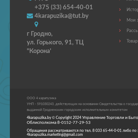
+375 (33) 654-40-01
Истор
4karapuzika@tut.by
Мои з
Рассы
г Гродно,
ул. Горького, 91, ТЦ
Товар
"Корона'
ООО 4 карапузика
УНП - 591030243, действующих на основании Свидетельства о государ
выданной Гродненским городским исполнительным комитетом
4karapuzika.by
© Copyright
2024
Управление Торговли и Быто
Облисполкома 8-0152-77-29-53
Обращения рассматриваются по тел. 8 033 65-44-0-01 либо по 
4karapuzika.marketing@gmail.com