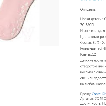
Описание:
Носки детские C
7С-53СП
Назначение:для 
Цвет:светло-ро
Состав: 85% - Х
Коллекция:Sof-Tik
Размер:12
Детские носки и
отворотом или к
носочки с сили
оценили удобст
на любом напол
Бренд:
Conte-Ki
Артикул: 7С-53
Доступность: Н