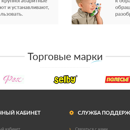
 крупногабаритные
к обр
ют и устанавливают,
обращ
льзовать.
разоб
Торговые марки
ЧНЫЙ КАБИНЕТ
СЛУЖБА ПОДДЕР
й кабинет
Связаться с нами