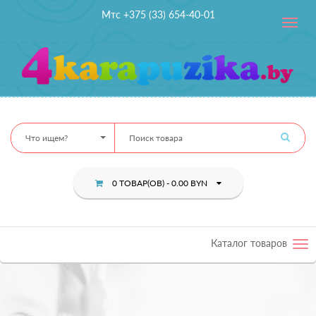
Мтс +375 (33) 654-40-01
Toggle
navig
Что ищем?
0 ТОВАР(ОВ) - 0.00 BYN
Каталог товаров
Tog
nav