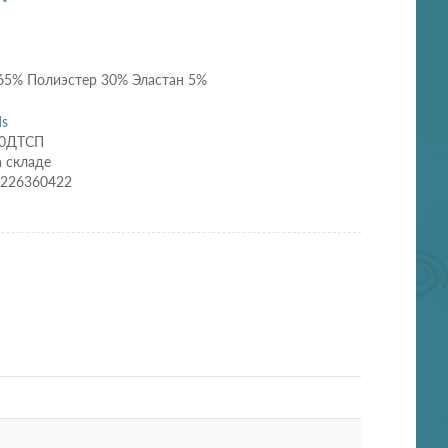
 65% Полиэстер 30% Эластан 5%
ds
80ДТСП
а складе
0226360422