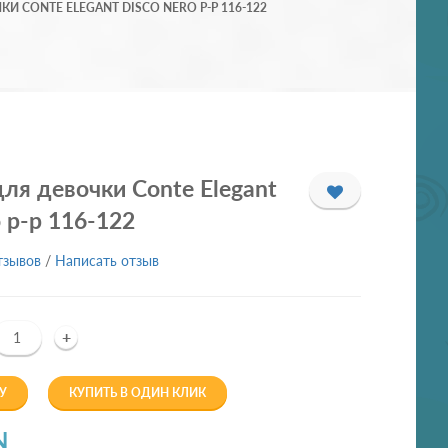
И CONTE ELEGANT DISCO NERO Р-Р 116-122
ля девочки Conte Elegant
o р-р 116-122
тзывов
/
Написать отзыв
+
У
КУПИТЬ В ОДИН КЛИК
N