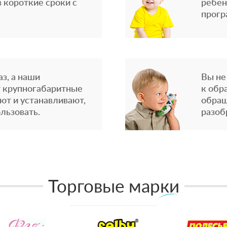
 короткие сроки с
ребен
прогр
з, а наши
Вы не
 крупногабаритные
к обр
ют и устанавливают,
обращ
льзовать.
разоб
Торговые марки