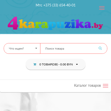
Мтс +375 (33) 654-40-01
Toggle
navig
Что ищем?
0 ТОВАР(ОВ) - 0.00 BYN
Каталог товаров
Tog
nav