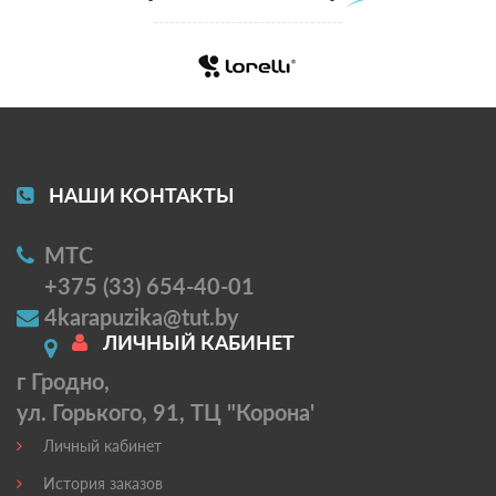
НАШИ КОНТАКТЫ
МТС
+375 (33) 654-40-01
4karapuzika@tut.by
ЛИЧНЫЙ КАБИНЕТ
г Гродно,
ул. Горького, 91, ТЦ "Корона'
Личный кабинет
История заказов