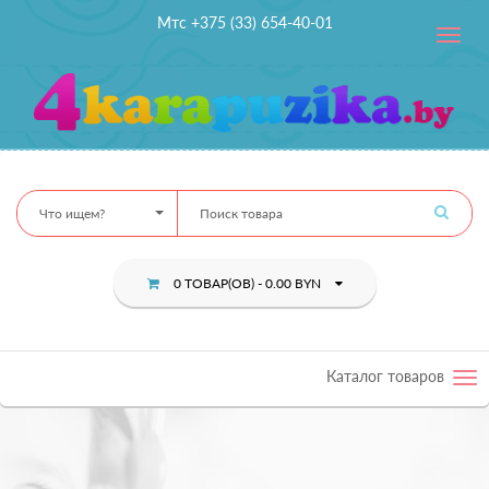
Мтс +375 (33) 654-40-01
Toggle
navig
Что ищем?
0 ТОВАР(ОВ) - 0.00 BYN
Каталог товаров
Tog
nav