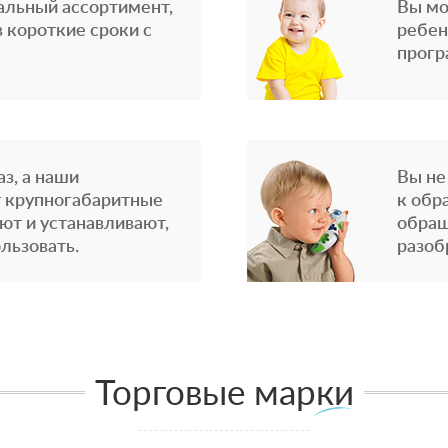
альный ассортимент,
Вы мо
 короткие сроки с
ребен
прогр
з, а наши
Вы не
 крупногабаритные
к обр
ют и устанавливают,
обращ
льзовать.
разоб
Торговые марки