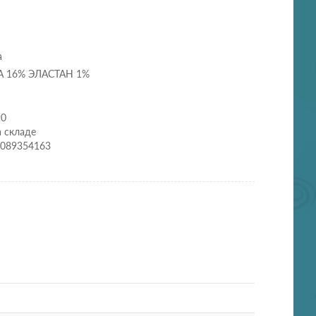
а
А 16% ЭЛАСТАН 1%
90
а складе
0089354163