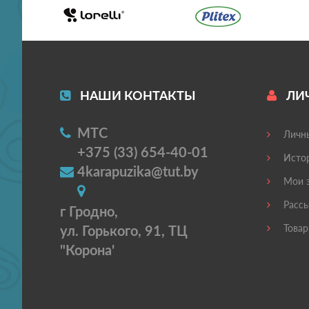
НАШИ КОНТАКТЫ
ЛИ
МТС
Личны
+375 (33) 654-40-01
Истор
4karapuzika@tut.by
Мои з
Рассы
г Гродно,
ул. Горького, 91, ТЦ
Товар
"Корона'