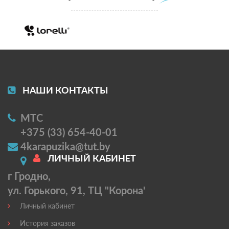
НАШИ КОНТАКТЫ
МТС
+375 (33) 654-40-01
4karapuzika@tut.by
ЛИЧНЫЙ КАБИНЕТ
г Гродно,
ул. Горького, 91, ТЦ "Корона'
Личный кабинет
История заказов