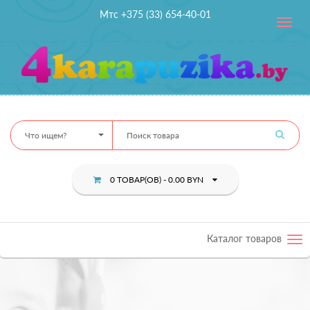
Мтс +375 (33) 654-40-01
Toggle
navig
Что ищем?
0 ТОВАР(ОВ) - 0.00 BYN
Каталог товаров
Tog
nav