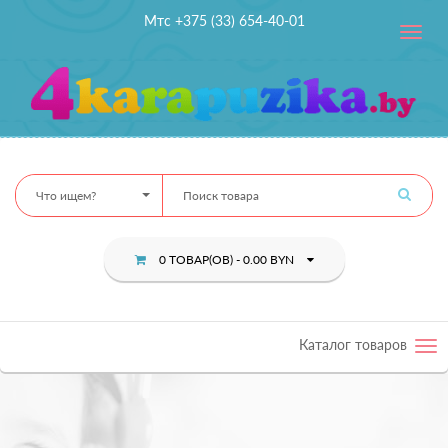
Мтс +375 (33) 654-40-01
Toggle
navig
Что ищем?
0 ТОВАР(ОВ) - 0.00 BYN
Каталог товаров
Tog
nav