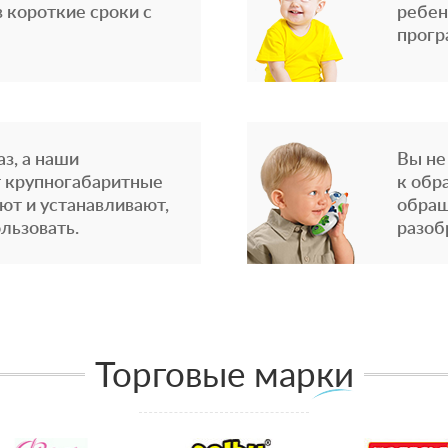
 короткие сроки с
ребен
прогр
з, а наши
Вы не
 крупногабаритные
к обр
ют и устанавливают,
обращ
льзовать.
разоб
Торговые марки