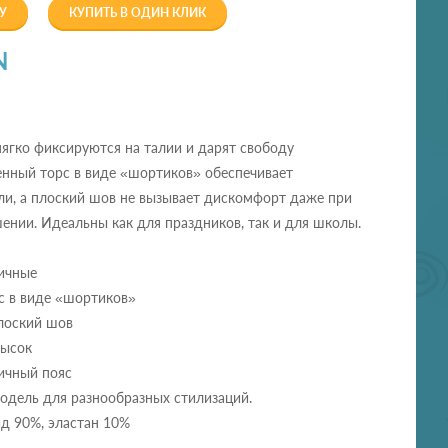
У
КУПИТЬ В ОДИН КЛИК
N
ягко фиксируются на талии и дарят свободу
енный торс в виде «шортиков» обеспечивает
ли, а плоский шов не вызывает дискомфорт даже при
нии. Идеальны как для праздников, так и для школы.
тичные
с в виде «шортиков»
лоский шов
мысок
ичный пояс
модель для разнообразных стилизаций.
д 90%, эластан 10%