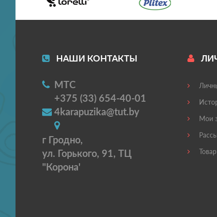
НАШИ КОНТАКТЫ
ЛИ
МТС
Личны
+375 (33) 654-40-01
Истор
4karapuzika@tut.by
Мои з
Рассы
г Гродно,
ул. Горького, 91, ТЦ
Товар
"Корона'