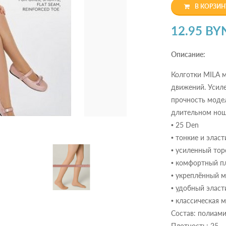
В КОРЗИН
12.95 BY
Описание:
Колготки MILA м
движений. Усил
прочность моде
длительном ноше
• 25 Den
• тонкие и элас
• усиленный тор
• комфортный п
• укреплённый 
• удобный эласт
• классическая 
Состав: полиами
Плотность: 25