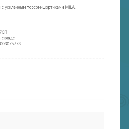
 с усиленным торсом-шортиками MILA.
77СП
а складе
5003075773