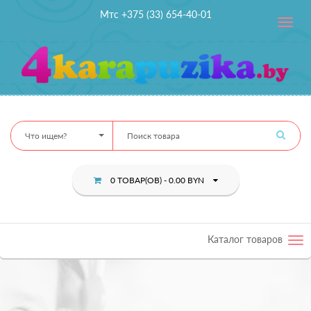
Мтс +375 (33) 654-40-01
Toggle
navig
Что ищем?
0 ТОВАР(ОВ) - 0.00 BYN
Каталог товаров
Tog
nav