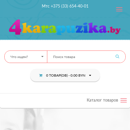
Мтс +375 (33) 654-40-01
Toggle
navig
Что ищем?
0 ТОВАР(ОВ) - 0.00 BYN
Каталог товаров
Tog
nav