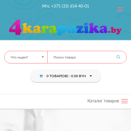
Мтс +375 (33) 654-40-01
Toggle
navig
Что ищем?
0 ТОВАР(ОВ) - 0.00 BYN
Каталог товаров
Tog
nav