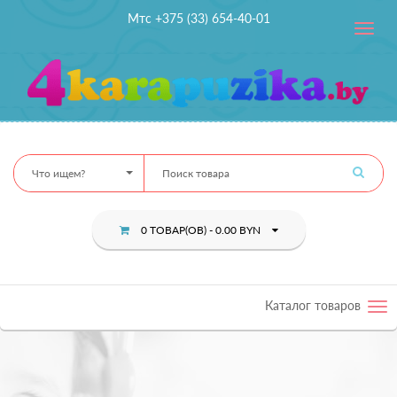
Мтс +375 (33) 654-40-01
Toggle
navig
Что ищем?
0 ТОВАР(ОВ) - 0.00 BYN
Каталог товаров
Tog
nav