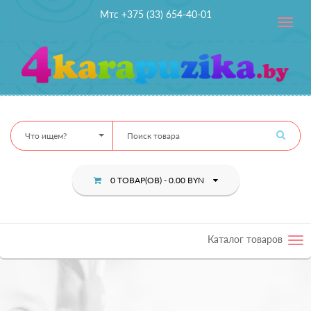
Мтс +375 (33) 654-40-01
Toggle
navig
Что ищем?
0 ТОВАР(ОВ) - 0.00 BYN
Каталог товаров
Tog
nav