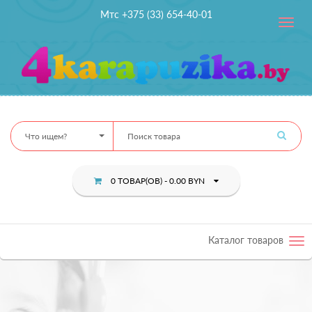
Мтс +375 (33) 654-40-01
Toggle
navig
Что ищем?
0 ТОВАР(ОВ) - 0.00 BYN
Каталог товаров
Tog
nav