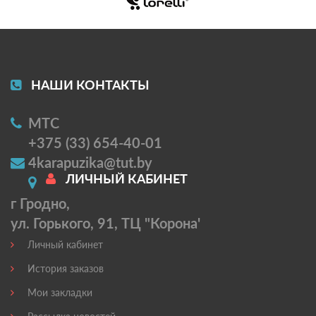
НАШИ КОНТАКТЫ
МТС
+375 (33) 654-40-01
4karapuzika@tut.by
ЛИЧНЫЙ КАБИНЕТ
г Гродно,
ул. Горького, 91, ТЦ "Корона'
Личный кабинет
История заказов
Мои закладки