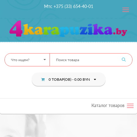
Мтс +375 (33) 654-40-01
Toggle
navig
Что ищем?
0 ТОВАР(ОВ) - 0.00 BYN
Каталог товаров
Tog
nav