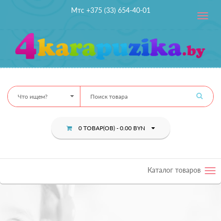
Мтс +375 (33) 654-40-01
Toggle
navig
Что ищем?
0 ТОВАР(ОВ) - 0.00 BYN
Каталог товаров
Tog
nav