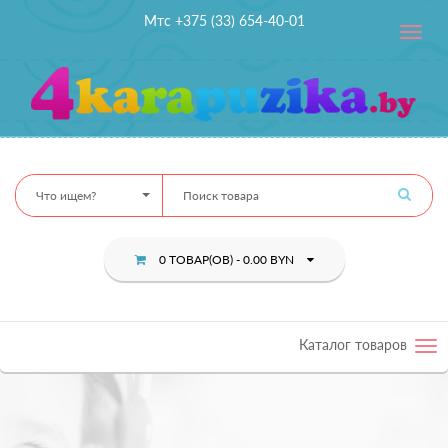
Мтс +375 (33) 654-40-01
Toggle
navig
Что ищем?
0 ТОВАР(ОВ) - 0.00 BYN
Каталог товаров
Tog
nav