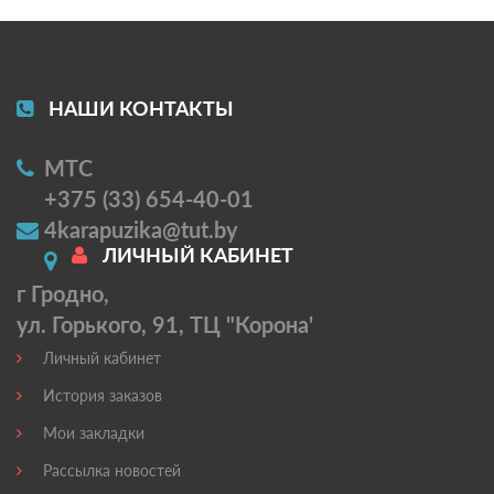
НАШИ КОНТАКТЫ
МТС
+375 (33) 654-40-01
4karapuzika@tut.by
ЛИЧНЫЙ КАБИНЕТ
г Гродно,
ул. Горького, 91, ТЦ "Корона'
Личный кабинет
История заказов
Мои закладки
Рассылка новостей