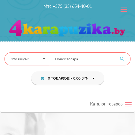
Мтс +375 (33) 654-40-01
Toggle
navig
Что ищем?
0 ТОВАР(ОВ) - 0.00 BYN
Каталог товаров
Tog
nav