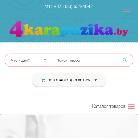
Мтс +375 (33) 654-40-01
Toggle
navig
Что ищем?
0 ТОВАР(ОВ) - 0.00 BYN
Каталог товаров
Tog
nav