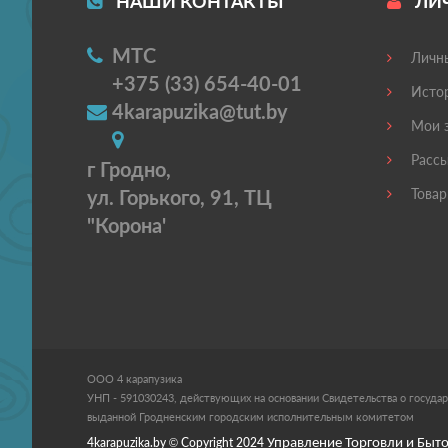
НАШИ КОНТАКТЫ
ЛИ
МТС
Личны
+375 (33) 654-40-01
Истор
4karapuzika@tut.by
Мои з
Рассы
г Гродно,
ул. Горького, 91, ТЦ
Товар
"Корона'
ООО 4 карапузика
УНП - 591030243, действующих на основании Свидетельства о государ
выданной Гродненским городским исполнительным комитетом
4karapuzika.by
© Copyright
2024
Управление Торговли и Быто