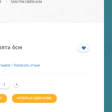
И
ГАЛСТУК СВЯТА 6СМ
вята 6см
тзывов
/
Написать отзыв
+
У
КУПИТЬ В ОДИН КЛИК