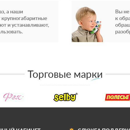
з, а наши
Вы не
 крупногабаритные
к обр
ют и устанавливают,
обращ
льзовать.
разоб
Торговые марки