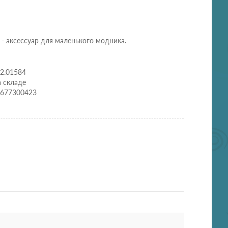
 - аксессуар для маленького модника.
02.01584
а складе
0677300423