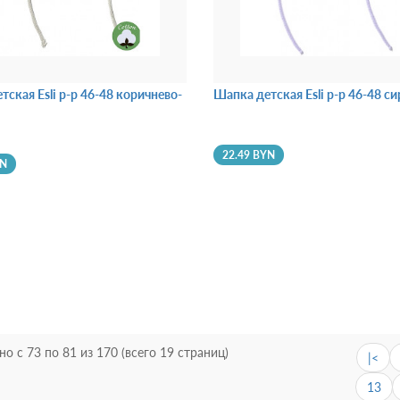
тская Esli р-р 46-48 коричнево-
Шапка детская Esli р-р 46-48 с
22.49 BYN
YN
но с 73 по 81 из 170 (всего 19 страниц)
|<
13