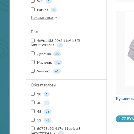
Sofi
5
Багира
3
Показать все
Пол
4e9c1153-206f-11e9-b8f5-
b8975a2bf651
1
Девочка
35
Мальчик
41
Унисекс
43
Обхват головы
38
2
Рукавичк
40
3
48
35
1.77 BY
52
41
60798b93-417e-11ec-bcf3-
b42e992b4137
1