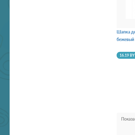
Шапка де
бежевый
16.19 B
Показа