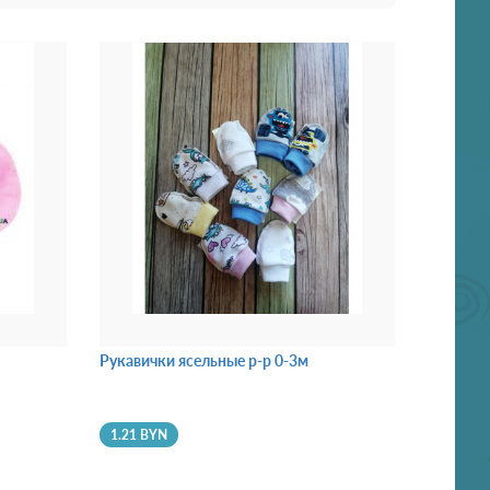
Рукавички ясельные р-р 0-3м
1.21 BYN