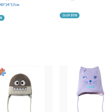
40*34*17см.
16.09 BYN
YN