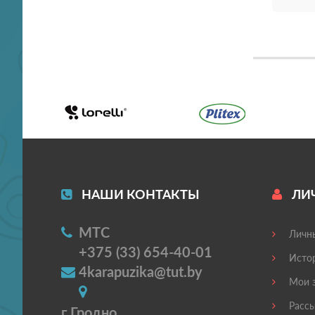
НАШИ КОНТАКТЫ
ЛИ
МТС
Личны
+375 (33) 654-40-01
Истор
4karapuzika@tut.by
Мои з
Рассы
г Гродно,