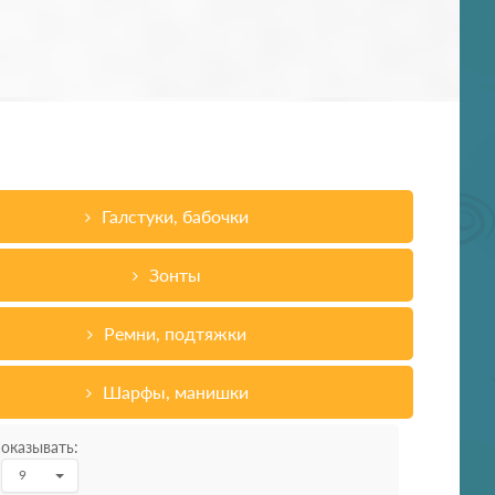
Галстуки, бабочки
Зонты
Ремни, подтяжки
Шарфы, манишки
оказывать:
9