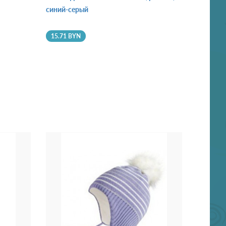
синий-серый
15.71 BYN