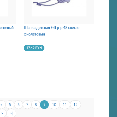
иреневый
Шапка детская Esli р-р 48 светло-
фиолетовый
17.49 BYN
<
5
6
7
8
9
10
11
12
>
>|