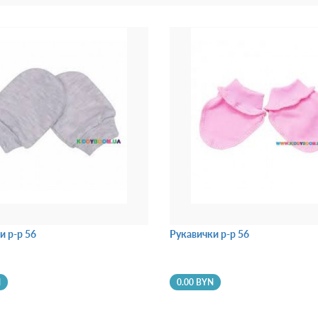
и р-р 56
Рукавички р-р 56
N
0.00 BYN