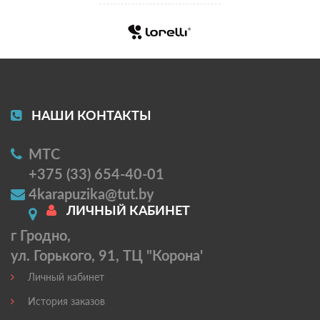
НАШИ КОНТАКТЫ
МТС
+375 (33) 654-40-01
4karapuzika@tut.by
ЛИЧНЫЙ КАБИНЕТ
г Гродно,
ул. Горького, 91, ТЦ "Корона'
Личный кабинет
История заказов