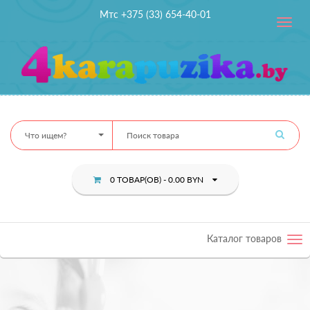
Мтс +375 (33) 654-40-01
Toggle
navig
Что ищем?
0 ТОВАР(ОВ) - 0.00 BYN
Каталог товаров
Tog
nav