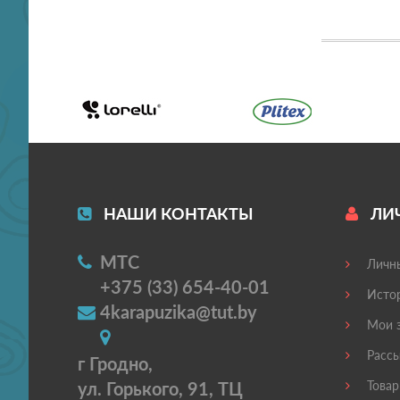
НАШИ КОНТАКТЫ
ЛИ
МТС
Личны
+375 (33) 654-40-01
Истор
4karapuzika@tut.by
Мои з
Рассы
г Гродно,
ул. Горького, 91, ТЦ
Товар