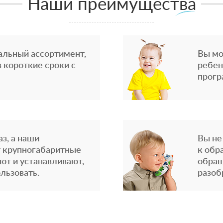
Наши преимущества
альный ассортимент,
Вы мо
 короткие сроки с
ребен
прогр
з, а наши
Вы не
 крупногабаритные
к обр
ют и устанавливают,
обращ
льзовать.
разоб