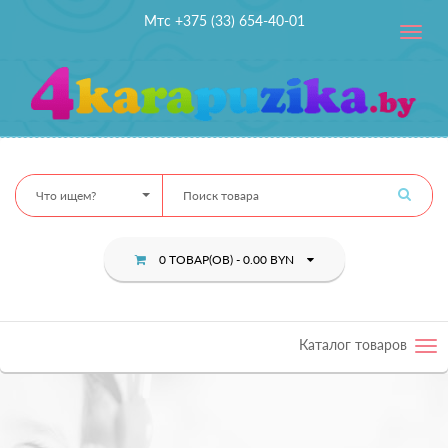
Мтс +375 (33) 654-40-01
Toggle
navig
Что ищем?
0 ТОВАР(ОВ) - 0.00 BYN
Каталог товаров
Tog
nav