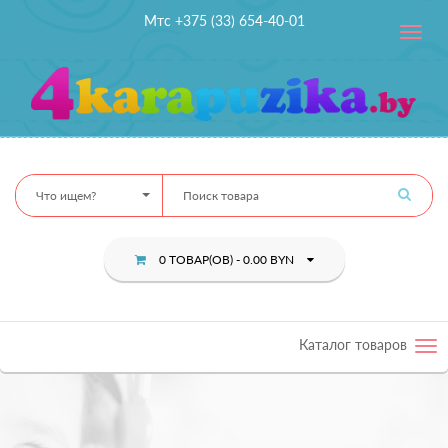
Мтс +375 (33) 654-40-01
Toggle
navig
Что ищем?
0 ТОВАР(ОВ) - 0.00 BYN
Каталог товаров
Tog
nav