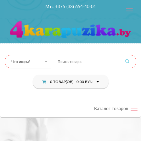
Мтс +375 (33) 654-40-01
Toggle
navig
Что ищем?
0 ТОВАР(ОВ) - 0.00 BYN
Каталог товаров
Tog
nav