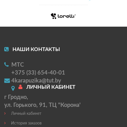
НАШИ КОНТАКТЫ
МТС
+375 (33) 654-40-01
4karapuzika@tut.by
ЛИЧНЫЙ КАБИНЕТ
г Гродно,
ул. Горького, 91, ТЦ "Корона'
Личный кабинет
История заказов