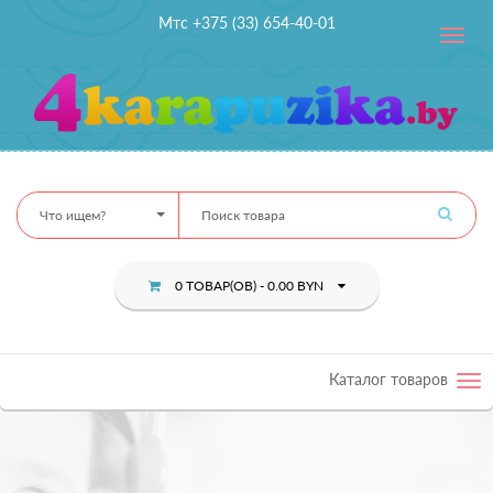
Мтс +375 (33) 654-40-01
Toggle
navig
Что ищем?
0 ТОВАР(ОВ) - 0.00 BYN
Каталог товаров
Tog
nav