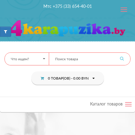
Мтс +375 (33) 654-40-01
Toggle
navig
Что ищем?
0 ТОВАР(ОВ) - 0.00 BYN
Каталог товаров
Tog
nav