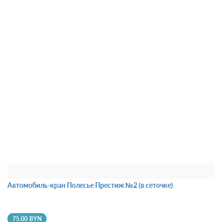
Автомобиль-кран инерционный Полесье Сити со светом и
звуком (в коробке)
42.50 BYN