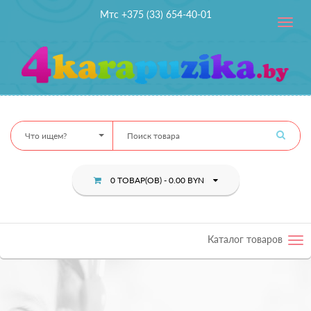
Мтс +375 (33) 654-40-01
Toggle
navig
Что ищем?
0 ТОВАР(ОВ) - 0.00 BYN
Каталог товаров
Tog
nav