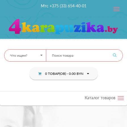
Мтс +375 (33) 654-40-01
Toggle
navig
Что ищем?
0 ТОВАР(ОВ) - 0.00 BYN
Каталог товаров
Tog
nav