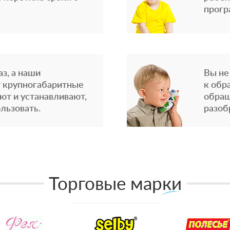
прогр
з, а наши
Вы не
 крупногабаритные
к обр
ют и устанавливают,
обращ
льзовать.
разоб
Торговые марки