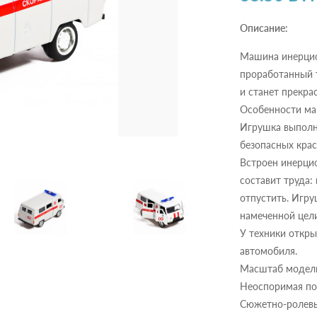
Описание:
Машина инерцио
проработанный 
и станет прекра
Особенности ма
Игрушка выполне
безопасных крас
Встроен инерци
составит труда:
отпустить. Игру
намеченной цели
У техники откры
автомобиля.
Масштаб модели
Неоспоримая по
Сюжетно-ролевы