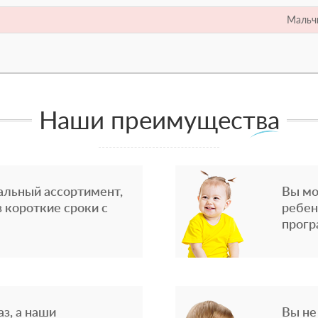
Мальч
Наши преимущества
альный ассортимент,
Вы мо
 короткие сроки с
ребен
прогр
з, а наши
Вы не