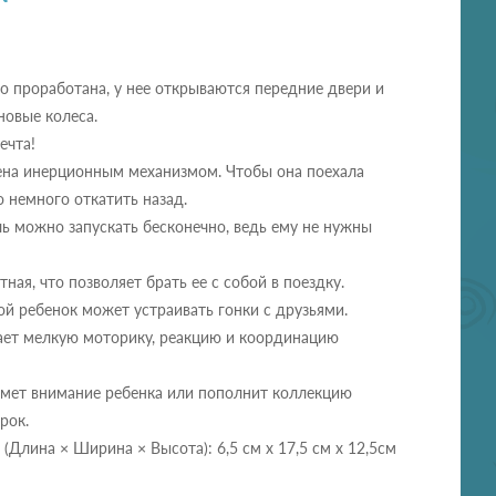
 проработана, у нее открываются передние двери и
новые колеса.
ечта!
на инерционным механизмом. Чтобы она поехала
о немного откатить назад.
ь можно запускать бесконечно, ведь ему не нужны
ная, что позволяет брать ее с собой в поездку.
й ребенок может устраивать гонки с друзьями.
ает мелкую моторику, реакцию и координацию
ймет внимание ребенка или пополнит коллекцию
рок.
 (Длина × Ширина × Высота): 6,5 см х 17,5 см х 12,5см