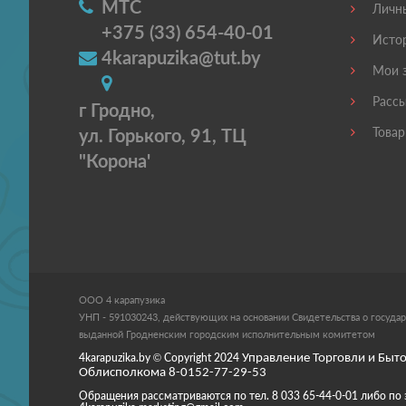
МТС
Личны
+375 (33) 654-40-01
Истор
4karapuzika@tut.by
Мои з
Рассы
г Гродно,
ул. Горького, 91, ТЦ
Товар
"Корона'
ООО 4 карапузика
УНП - 591030243, действующих на основании Свидетельства о государ
выданной Гродненским городским исполнительным комитетом
4karapuzika.by
© Copyright
2024
Управление Торговли и Быто
Облисполкома 8-0152-77-29-53
Обращения рассматриваются по тел. 8 033 65-44-0-01 либо по 