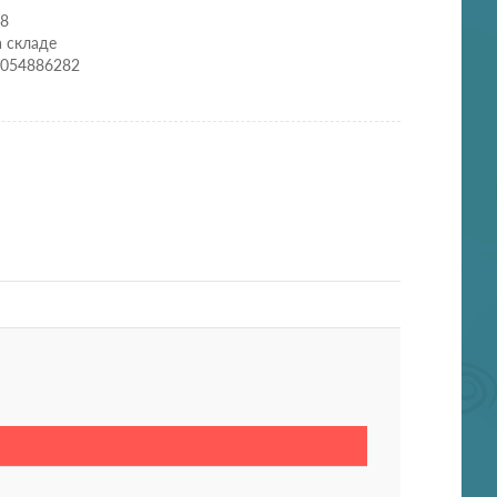
28
а складе
0054886282