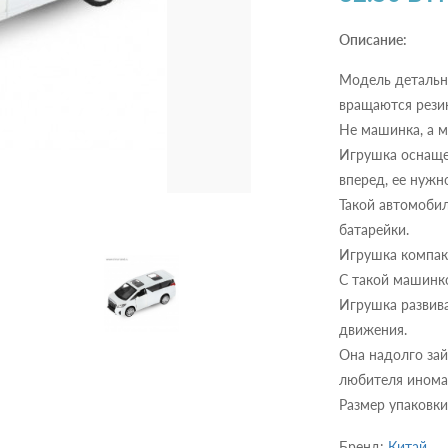
Описание:
Модель детально
вращаются рези
Не машинка, а м
Игрушка оснаще
вперед, ее нужн
Такой автомобил
батарейки.
Игрушка компакт
С такой машинко
Игрушка развив
движения.
Она надолго за
любителя инома
Размер упаковки
Бренд:
Китай