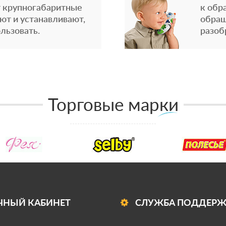
 крупногабаритные
к обр
ют и устанавливают,
обращ
льзовать.
разоб
Торговые марки
ЧНЫЙ КАБИНЕТ
СЛУЖБА ПОДДЕР