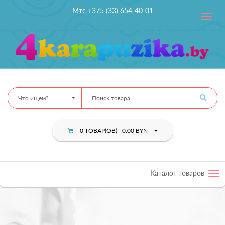
Мтс +375 (33) 654-40-01
Toggle
navig
Что ищем?
0 ТОВАР(ОВ) - 0.00 BYN
Каталог товаров
Tog
nav