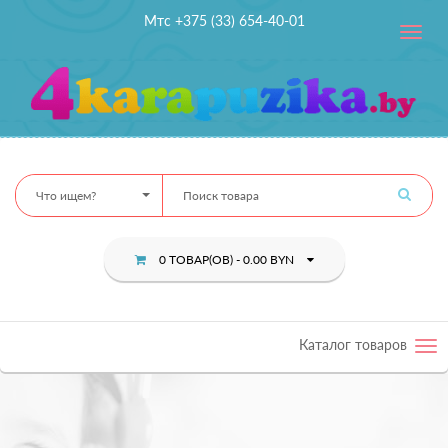
Мтс +375 (33) 654-40-01
Toggle
navig
Что ищем?
0 ТОВАР(ОВ) - 0.00 BYN
Каталог товаров
Tog
nav