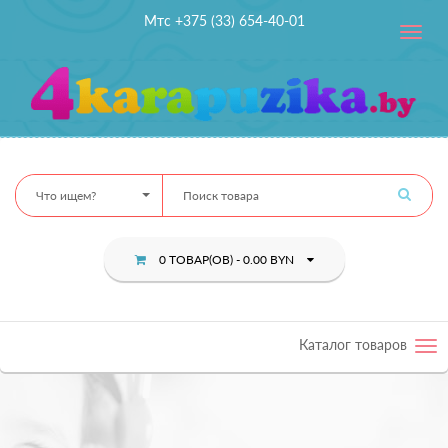
Мтс +375 (33) 654-40-01
Toggle
navig
Что ищем?
0 ТОВАР(ОВ) - 0.00 BYN
Каталог товаров
Tog
nav